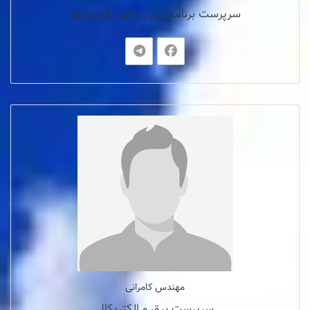
سرپرست برنامه ریزی و امور قراردادها
مهندس کامرانی
سرپرست برق و الکتریکال