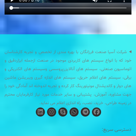
شرکت آسیا صنعت فرزانگان با بهره مندی از تخصص و تجربه کارشناسان
خود که با انواع سیستم های کاربردی موجود در صنعت ازجمله ابزاردقیق و
اتوماسیون صنعتی، سیستم های آنالایزرپروسسی وسیستم های الکتریکی و
برقی، سیستم های اعلام حریق، سیستم های اندازه گیری ویبریشن ماشین
های دوار و کاندیشنال مونیتورینگ کار کرده و تجربه اندوخته اند آمادگی خود را
جهت مشاوره، آموزش، پشتیبانی و سایر خدمات مورد نیاز کارفرمایان محترم
در زمینه طراحی، خرید، نصب، راه اندازی اعلام می نماید.
دسترسی سریع: