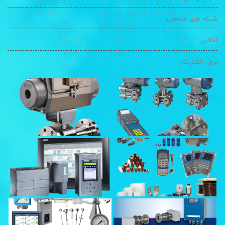
شبکه های صنعتی
آنالایزر
برق، الکتریکال