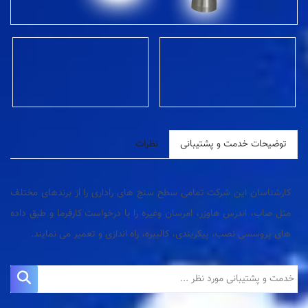
توضیحات خدمت و پشتیبانی
نظرات
کارشناسان این شرکت تمامی سطح سنج های راداری را از برندهای مختلف
مثل صاب، اندرس هاوزر، امرسان وغیره را با درخواست کارفرما و طبق داده
های پروسسی نصب، پیکربندی، کالیبره، راه اندازی و تعمیر می نمایند.